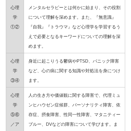
心理
メンタルセラピーとは何かに始まり、その役割
学
について理解を深めます。また、『無意識』
①②
『自我』『トラウマ』など心理学を学習するう
えで必要となるキーワードについての理解を深
めます。
心理
身近に起こりうる鬱病やPTSD、パニック障害
学
など、心の病に関する知識や対処法を身につけ
③④
ます。
心理
人の生き方や価値観に関する障害で、代理ミュ
学
ンヒハウゼン症候群、パーソナリティ障害、依
⑤⑥
存症、摂食障害、性同一性障害、マタニティー
／ア
ブルー、DVなどの障害について学びます。ま