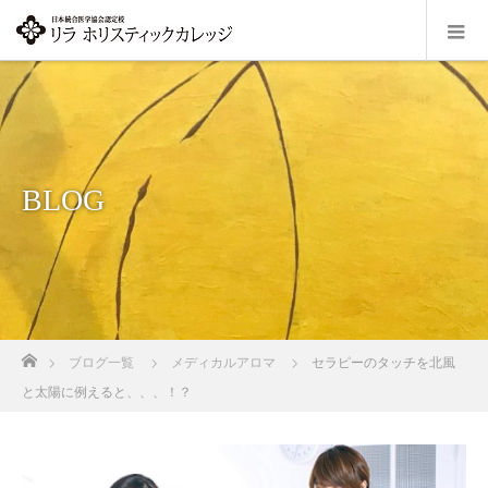
BLOG
ホーム
ブログ一覧
メディカルアロマ
セラピーのタッチを北風
と太陽に例えると、、、！？